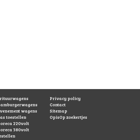
rituurwagens
Privacy policy
hamburgerwagens
Contact
evenement wagens
Sitemap
as toestellen
OpisOp zoekertjes
oreca 220volt
oreca 380volt
estellen