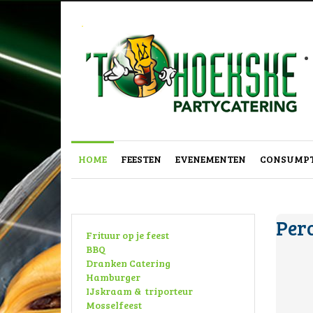
.
HOME
FEESTEN
EVENEMENTEN
CONSUMPT
Per
Frituur op je feest
BBQ
Dranken Catering
Hamburger
IJskraam & triporteur
Mosselfeest