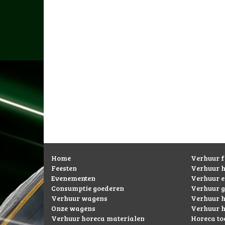
Home
Verhuur f
Feesten
Verhuur 
Evenementen
Verhuur 
Consumptie goederen
Verhuur g
Verhuur wagens
Verhuur h
Onze wagens
Verhuur h
Verhuur horeca materialen
Horeca to