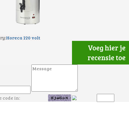
ry:
Horeca 220 volt
Voeg hier je
recensie toe
e code in: