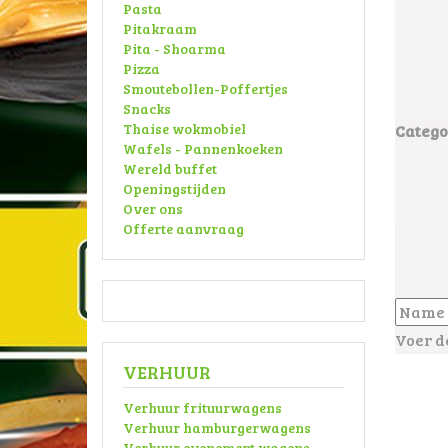
Pasta
Pitakraam
Pita - Shoarma
Pizza
Smoutebollen-Poffertjes
Snacks
Thaise wokmobiel
Catego
Wafels - Pannenkoeken
Wereld buffet
Openingstijden
Over ons
Offerte aanvraag
Voer d
VERHUUR
Verhuur frituurwagens
Verhuur hamburgerwagens
Verhuur evenement wagens