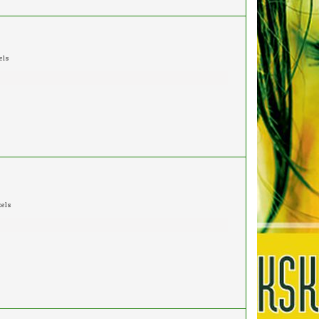
els
kels