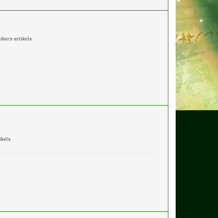
kers artikels
ikels