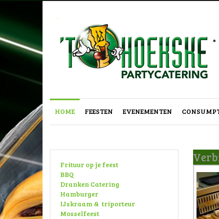
.
HOME
FEESTEN
EVENEMENTEN
CONSUMPT
Verbr
Frituur op je feest
BBQ
Dranken Catering
Hamburger
IJskraam & triporteur
Mosselfeest