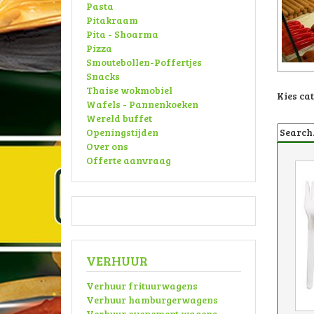
Pasta
Pitakraam
Pita - Shoarma
Pizza
Smoutebollen-Poffertjes
Snacks
Thaise wokmobiel
Kies ca
Wafels - Pannenkoeken
Wereld buffet
Openingstijden
Over ons
Offerte aanvraag
VERHUUR
Verhuur frituurwagens
Verhuur hamburgerwagens
Verhuur evenement wagens