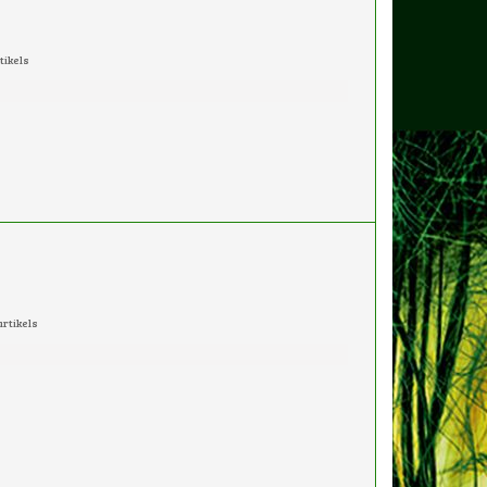
tikels
rtikels