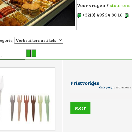
Voor vragen ?
stuur ons
+32(0) 495 54 80 16
+
tegorie;
Frietvorkjes
Category:
Verbruikers 
Meer