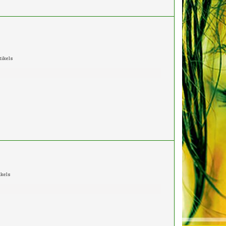
tikels
ikels