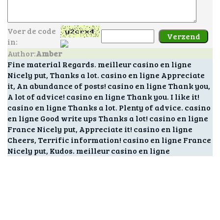
Voer de code
in:
Author:
Amber
Fine material Regards. meilleur casino en ligne
Nicely put, Thanks a lot. casino en ligne Appreciate
it, An abundance of posts! casino en ligne Thank you,
A lot of advice! casino en ligne Thank you. I like it!
casino en ligne Thanks a lot. Plenty of advice. casino
en ligne Good write ups Thanks a lot! casino en ligne
France Nicely put, Appreciate it! casino en ligne
Cheers, Terrific information! casino en ligne France
Nicely put, Kudos. meilleur casino en ligne