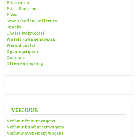
Pitakraam
Pita - Shoarma
Pizza
Smoutebollen-Poffertjes
Snacks
Thaise wokmobiel
Wafels - Pannenkoeken
Wereld buffet
Openingstijden
Over ons
Offerte aanvraag
VERHUUR
Verhuur frituurwagens
Verhuur hamburgerwagens
Verhuur evenement wagens