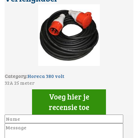
Category:
Horeca 380 volt
32A 25 meter
Voeg hier je
recensie toe