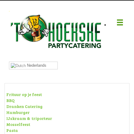
.
Nederlands
Frituur op je feest
BBQ
Dranken Catering
Hamburger
IJskraam & triporteur
Mosselfeest
Pasta